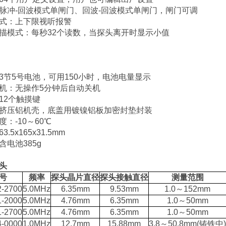
脉冲
-
回波模式单闸门、回波
-
回波模式单闸门，闸门可调
式：上下限视听报警
描模式：每秒
32
个读数，当探头离开时显示小值
3
节
5
号电池，可用
150
小时，电池电量显示
机：无操作
5
分钟后自动关机
12
个触摸键
挤压铝机壳，底盖用镀镍铝板加密封垫封装
度：
-10
～
60℃
63.5x165x31.5mm
含电池
385g
头
号
频率
探头晶片直径
探头接触直径
测量范围
2-2700
5.0MHz
6.35mm
9.53mm
1.0
～
152mm
1-2000
5.0MHz
4.76mm
6.35mm
1.0
～
50mm
1-2700
5.0MHz
4.76mm
6.35mm
1.0
～
50mm
4-0000
1.0MHz
12.7mm
15.88mm
3.8
～
50.8mm(
铸铁中
)