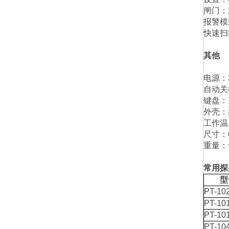
闸门：
报警模
快速扫
其他
电源：
自动关
键盘：
外壳：
工作温
尺寸：
重量：
常用探
型
PT-10
PT-10
PT-10
PT-10