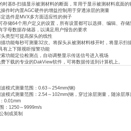
的时基
B-
扫描显示被测材料的断面，常用于显示被测材料底面的
式操作时内置
AGC
硬件的增益控制用于穿透涂层的测量
标定选件是
MVX
多方面适应性的例子
可存储
64
个用户定义的设置，所有设置都可以选择、编辑、存储
有字母数据存储器，以满足用户报告的要求
探头类型可提高探头的线性
扫描功能每秒可测量
32
次。将探头从被测材料移开时，将显示扫
具有上下限视听报警功能
搜索功能定位检测点，自动调整显示传送信号进入视场
免费下载的专业的
DakView
软件，可将数据传送到计算机上。
回波模式测量范围：
0.63
～
254mm(
钢
)
回波模式测量范围：
2.54
～
102mm(
钢，穿过涂层测量，随涂层厚
：
0.01mm
围：
1250
～
9999m/s
公制或英制