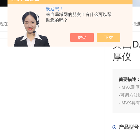
欢迎您！
来自局域网的朋友！有什么可以帮
助您的吗？
现在的位置：
首页
>
产品展示
> >
超声波测厚仪
> 美国DAKOTA达高
美国D
厚仪
简要描述
- MVX
-可调方
- MVX
寸数显
- A-扫
模式中穿
产品型号
- MVX