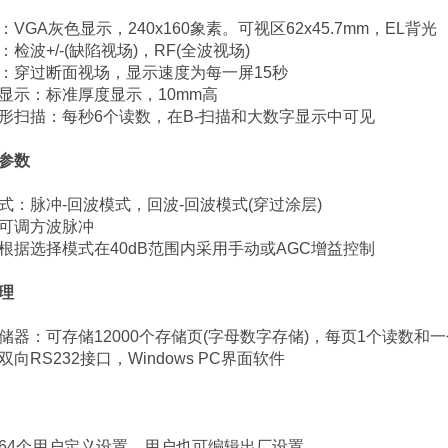
：
VGA
灰色显示，
240x160
象素。可视区
62x45.7mm
，
EL
背光
：检波
+/-(
缺陷视场
)
，
RF(
全波视场
)
：穿过断面视场，显示速度为每一屏
15
秒
显示：标准厚度显示，
10mm
高
形扫描：每秒
6
个读数，在
B-
扫描和大数字显示中可见
参数
式：脉冲
-
回波模式，回波
-
回波模式
(
穿过涂层
)
可调方波脉冲
根据选择模式在
40dB
范围内采用手动或
AGC
增益控制
理
储器：可存储
12000
个存储页
(
字母数字存储
)
，每页
1
个读数和一
双向
RS232
接口，
Windows PC
界面软件
64
个用户定义设置，用户也可编辑出厂设置