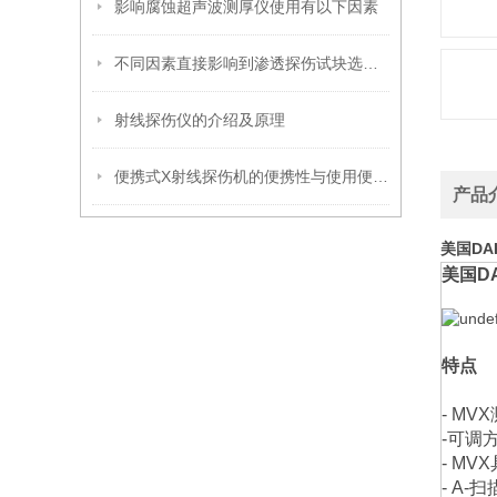
影响腐蚀超声波测厚仪使用有以下因素
不同因素直接影响到渗透探伤试块选型工作
射线探伤仪的介绍及原理
便携式X射线探伤机的便携性与使用便捷性分析
产品
美国DA
美国
D
特点
- MVX
-
可调
- MVX
- A-
扫