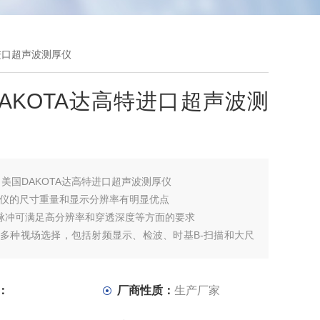
特进口超声波测厚仪
AKOTA达高特进口超声波测
：
美国DAKOTA达高特进口超声波测厚仪
测厚仪的尺寸重量和显示分辨率有明显优点
波脉冲可满足高分辨率和穿透深度等方面的要求
具有多种视场选择，包括射频显示、检波、时基B-扫描和大尺
描检波模式指在脉冲回波模式中检测缺陷/孔洞和在回波-回波
透涂层进行测量
：
厂商性质：
生产厂家
的时基B-扫描显示被测材料的断面，常用于显示被测材料底面