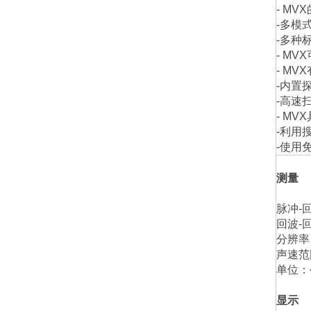
- MVX
-
多模
-
多种
- MVX
- MVX
-
内置
-
高速
- MVX
-
利用
-
使用
测量
脉冲
-
回波
-
分辨率
声速范
单位：
显示