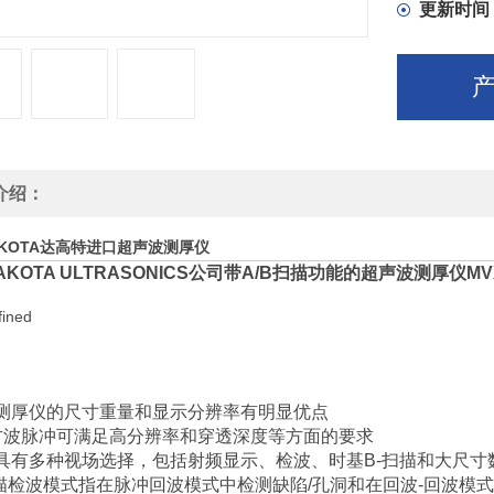
的轮廓
更新时间
介绍：
KOTA达高特进口超声波测厚仪
AKOTA ULTRASONICS
公司带
A/B
扫描功能的超声波测厚仪
MV
测厚仪的尺寸重量和显示分辨率有明显优点
方波脉冲可满足高分辨率和穿透深度等方面的要求
具有多种视场选择，包括射频显示、检波、时基
B-
扫描和大尺寸
描检波模式指在脉冲回波模式中检测缺陷
/
孔洞和在回波
-
回波模式