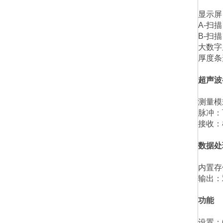
显示屏
A-
扫描
B-
扫描
大数字
厚度条
超声波
测量模
脉冲：
接收：
数据处
内置存
输出：
功能
设置：