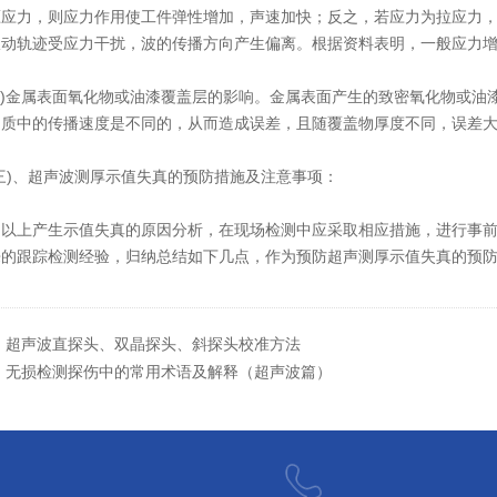
压应力，则应力作用使工件弹性增加，声速加快；反之，若应力为拉应力
振动轨迹受应力干扰，波的传播方向产生偏离。根据资料表明，一般应力
)金属表面氧化物或油漆覆盖层的影响。金属表面产生的致密氧化物或油
物质中的传播速度是不同的，从而造成误差，且随覆盖物厚度不同，误差
)、超声波测厚示值失真的预防措施及注意事项：
上产生示值失真的原因分析，在现场检测中应采取相应措施，进行事前
来的跟踪检测经验，归纳总结如下几点，作为预防超声测厚示值失真的预
：
超声波直探头、双晶探头、斜探头校准方法
：
无损检测探伤中的常用术语及解释（超声波篇）