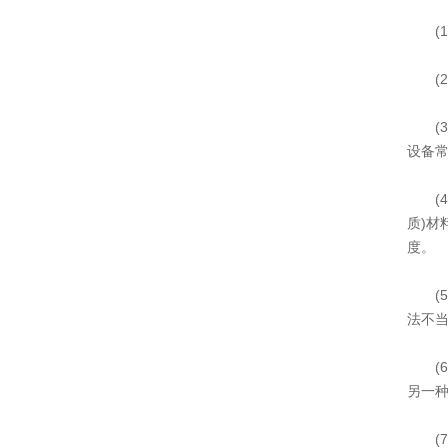
(1
(2)
(3)
设备
(4)
质)材
度。
(5
法不
(6
另一
(7