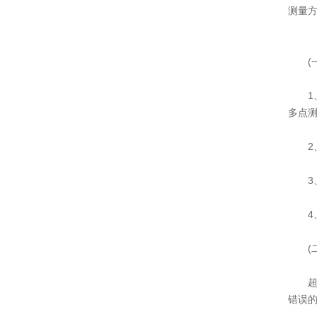
测量
(一
1、一
多点测
2、
3、
4、
(二
超声
错误