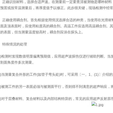
正确识别材料，选择合适声速。在测量前一定要查清被测物是哪种材料，
速预置或按常温测量后，将厚度值予以修正。此步很关键，现场检测中经
正确使用耦合剂。首先根据使用情况选择合适的种类，当使用在光滑材料
表面及顶表面时，应使用粘度高的耦合剂。高温工件应选用高温耦合剂。
料的表面，但当测量温度较高时，耦合剂应涂在探头上。
特殊情况的处理
)检测时发现数值明显偏离预期值，应用超声波探伤仪进行辅助判断。当
分割面角度作多次测量。
当测量复合外形的工件(如管子弯头处)时，可采用〔一、1、(1)〕介
)被测工件的另一表面必须与被测面平行，否则得不到满意的超声响应，
)对于层叠材料、复合材料以及内部结构特异的，常见的应用超声反射原