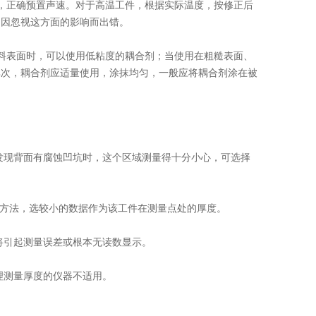
正确预置声速。对于高温工件，根据实际温度，按修正后
常因忽视这方面的影响而出错。
表面时，可以使用低粘度的耦合剂；当使用在粗糙表面、
其次，耦合剂应适量使用，涂抹均匀，一般应将耦合剂涂在被
发现背面有腐蚀凹坑时，这个区域测量得十分小心，可选择
绍的方法，选较小的数据作为该工件在测量点处的厚度。
将引起测量误差或根本无读数显示。
理测量厚度的仪器不适用。