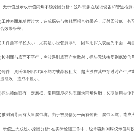
无示值显示或示值闪烁不稳原因分析：这种现象在现场设备和管道检测中
)工件表面粗糙度过大，造成探头与接触面耦合效果差，反射回波低，甚
耦合效果极差。
)工件曲率半径太小，尤其是小径管测厚时，因常用探头表面为平面，与曲
)检测面与底面不平行，声波遇到底面产生散射，探头无法接受到底波信
)铸件、奥氏体钢因组织不均匀或晶粒粗大，超声波在其中穿过时产生严
回波湮没，造成不显示。
)探头接触面有一定磨损。常用测厚探头表面为丙烯树脂，长期使用会使
)被测物背面有大量腐蚀坑。由于被测物另一面有锈斑、腐蚀凹坑，造成
示值过大或过小原因分析: 在实际检测工作中，经常碰到测厚仪示值与设