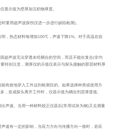
厚仪显示值为壁厚加沉积物厚度。
此时要用超声波探伤仪进一步进行缺陷检测)。
明，热态材料每增加100℃，声速下降1%。对于高温在役
，因超声波无法穿透未经耦合的空间，而且不能在复合(非均
时要特别注意，测厚仪的示值仅表示与探头接触的那层材料厚
波能有效地穿入工件达到检测目的。如果选择种类或使用方
过多，造成探头离开工件时，仪器示值为耦合剂层厚度值。
出声速。当用一种材料校正仪器后(常用试块为钢)又去测量
对声速有一定的影响，当应力方向与传播方向一致时，若应