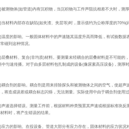
)被测物体(如管道)内有沉积物，当沉积物与工件声阻抗相差不大时，测
当材料内部存在缺陷(如夹渣、夹层等)时，显示值约为公称厚度的70%(
温度的影响。一般固体材料中的声速随其温度升高而降低，有试验数据表
常常碰到这种情况。
层叠材料、复合(非均质)材料。要测量未经耦合的层叠材料是不可能的
料中匀速传播。对于由多层材料包扎制成的设备(像尿素高压设备)，测厚
)耦合剂的影响。耦合剂是用来排除探头和被测物体之间的空气，使超声
当，将造成误差或耦合标志闪烁，无法测量。实际使用中由于耦合剂使用
)声速选择错误。测量工件前，根据材料种类预置其声速或根据标准块反测
种材料时，将产生错误的结果。
)应力的影响。在役设备、管道大部分有应力存在，固体材料的应力状况