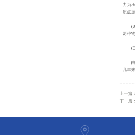
力为
质点
(8
两种
(三
由以
几年
上一篇
下一篇