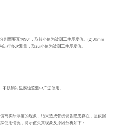
面要互为90°，取较小值为被测工件厚度值。(2)30mm
内进行多次测量，取zui小值为被测工件厚度值。
、不锈钢衬里腐蚀监测中广泛使用。
偏离实际厚度的现象，结果造成管线设备隐患存在，是依据
跟踪使用情况，将示值失真现象及原因分析如下：