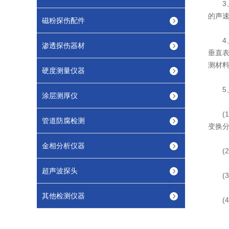
3、
的声
磁粉探伤配件
4、
渗透探伤器材
垂直
测材
硬度测量仪器
5、
涂层测厚仪
(1
管道防腐检测
变换
金相分析仪器
(2)
超声波探头
(3
其他检测仪器
(4