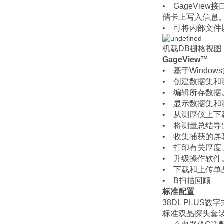
• GageVie
储卡上写入信息
• 可将内部文件以
机载DB栅格视图
GageView™
• 基于Windo
• 创建数据集和
• 编辑所存数据
• 显示数据集
• 从测厚仪上
• 将测量总结
• 收集捕获的屏
• 打印有关厚
• 升级操作软件
• 下载和上传
• B扫描回顾
标准配置
38DL PLUS
标准双晶探头套