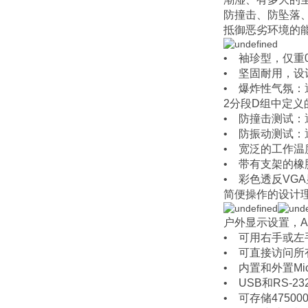
防撞击、防坠落、
抵御恶劣环境的
• 袖珍型，仅重0
• 坚固耐用，设
• 爆炸性气氛：通
2分段D组中定
• 防撞击测试：通
• 防振动测试：通
• 宽泛的工作温
• 带有支架的橡
• 彩色透反VG
简便操作的设计
户外显示设置
• 可用右手或
• 可直接访问
• 内置和外置Mi
• USB和RS-2
• 可存储4750