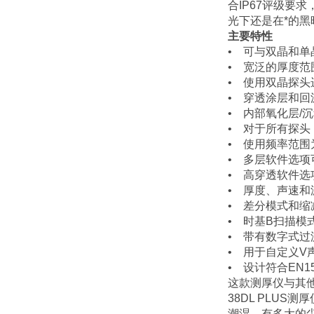
合IP67评级要
光下还是在*的黑
主要特性
• 可与双晶和单
• 宽泛的厚度范
• 使用双晶探头
• 穿透涂层和
• 内部氧化层/
• 对于所有探头
• 使用频率范围为
• 多层软件选项
• 高穿透软件
• 厚度、声速和
• 差分模式和缩
• 时基B扫描模
• 带有数字式过
• 用于自定义V
• 设计符合EN1
这款测厚仪与其
38DL PLU
潮湿、有多大的尘