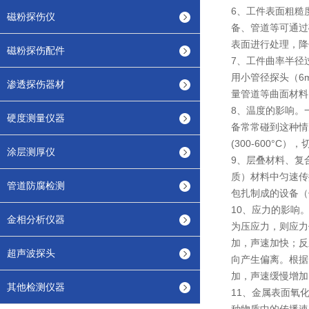
6、工件表面粗糙
磁粉探伤仪
备、管道等可通过
表面进行处理，降
磁粉探伤配件
7、工件曲率半径
用小管径探头（6
渗透探伤器材
量管道等曲面材料
8、温度的影响。
硬度测量仪器
备常常碰到这种情
(300-600°C
涂层测厚仪
9、层叠材料、复
质）材料中匀速传
管道防腐检测
包扎制成的设备（
10、应力的影响
金相分析仪器
为压应力，则应力
加，声速加快；反
超声波探头
向产生偏离。根据
加，声速缓慢增加
其他检测仪器
11、金属表面氧