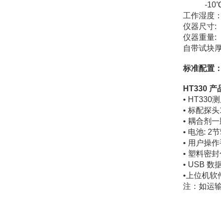
-10℃～
工作湿度： 
仪器尺寸: 1
仪器重量:
自带试块厚
标准配置
HT330 
• HT33
• 标配探头
• 耦合剂一瓶
• 电池: 2
• 用户操
• 塑料密封
• USB 数
•上位机软
注：如运