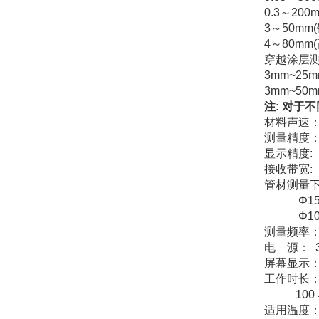
0.3～200
3～50mm
4～80mm
穿越涂层
3mm~25
3mm~50
注: 对
材料声速： 
测量精度： ±
显示精度: 0.
接收带宽: 
管材测量下
Φ15mm×1
Φ10mm×1
测量频率： 
电 源： 
屏幕显示： 
工作时长：
100 
适用温度： 