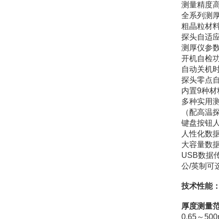
测量精度
全系列测
粗晶粒材料
探头自适
测厚仪参
开机自检
自动关机
探头零点
内置9种
多种实用
（配高温
键盘按钮
人性化数
大容量数据
USB数据
公/英制
技术性能
厚度测量
0.65～50