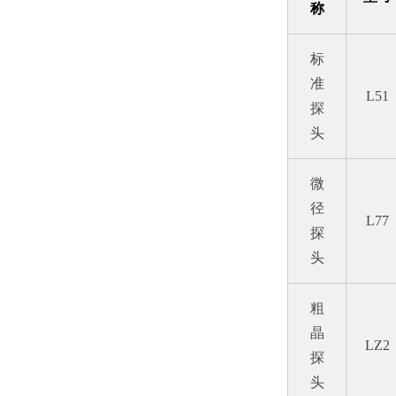
称
标
准
L51
探
头
微
径
L77
探
头
粗
晶
LZ2
探
头