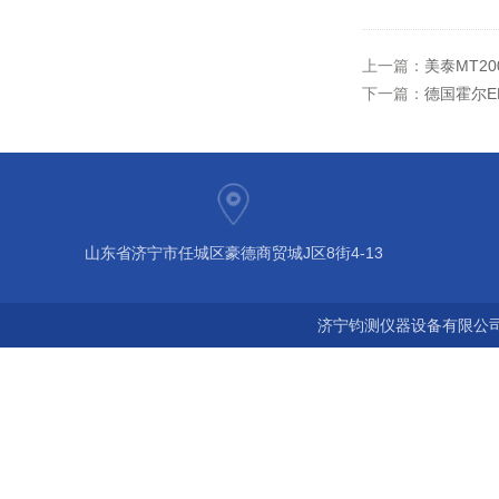
上一篇：
美泰MT2
下一篇：
德国霍尔EP
山东省济宁市任城区豪德商贸城J区8街4-13
济宁钧测仪器设备有限公司 