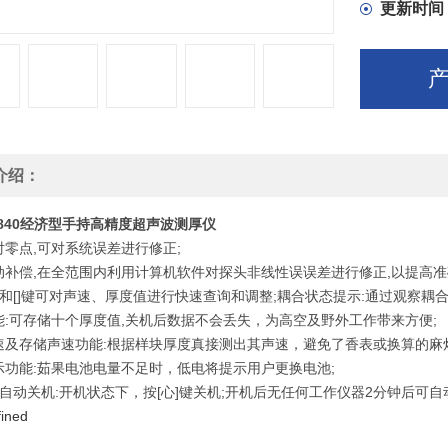
更新时间
介绍：
840经济型手持高精度超声波测厚仪
对零点,可对系统误差进行修正;
动补偿,在全范围内利用计算机软件对探头非线性误误差进行修正,以提高
▲]和[]键可对声速、厚度值进行快速查询和调整;耦合状态提示:通过观察耦
能:可存储十个厚度值,关机后数据不会丢失，为高空及野外工作带来方便;
速及存储声速功能:根据样块厚度真接测出其声速，避免了香表或换算的麻烦;
示功能:茹果电池电量不足时，低电将提示用户更换电池;
及自动关机:开机状态下，按[心]键关机;开机后无任何工作仪器2分钟后可自