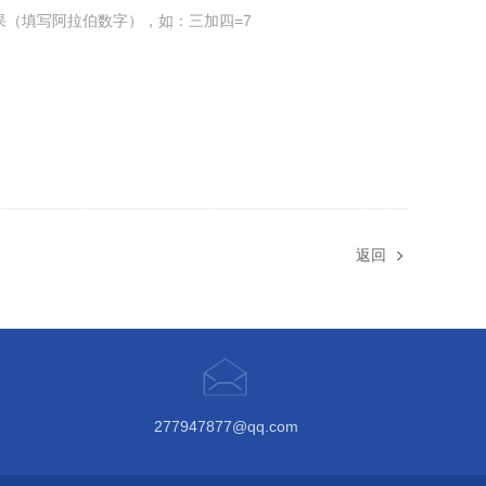
果（填写阿拉伯数字），如：三加四=7
返回
277947877@qq.com