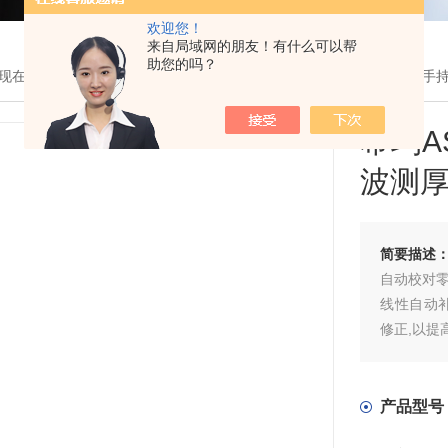
欢迎您！
来自局域网的朋友！有什么可以帮
助您的吗？
现在的位置：
首页
>
产品展示
> >
超声波测厚仪
> 希玛AS840经济型
希玛A
波测
简要描述
自动校对零
线性自动
修正,以提
采用[▲]
通过观察
存储功能
产品型号
作带来方便