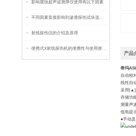
影响腐蚀超声波测厚仪使用有以下因素
不同因素直接影响到渗透探伤试块选型工作
射线探伤仪的介绍及原理
便携式X射线探伤机的便携性与使用便捷性分析
产品
希玛AS
自动校
线性自
采用[
存储功
测量声
低电提
●手动