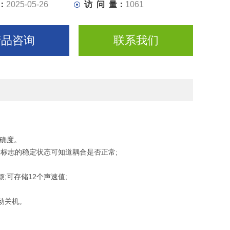
：
2025-05-26
访 问 量：
1061
产品咨询
联系我们
准确度。
合标志的稳定状态可知道耦合是否正常;
可存储12个声速值;
动关机。