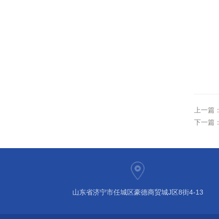
上一篇
下一篇
山东省济宁市任城区豪德商贸城J区8街4-13