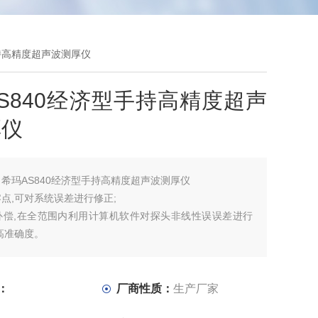
手持高精度超声波测厚仪
S840经济型手持高精度超声
厚仪
：
希玛AS840经济型手持高精度超声波测厚仪
点,可对系统误差进行修正;
补偿,在全范围内利用计算机软件对探头非线性误误差进行
高准确度。
和[]键可对声速、厚度值进行快速查询和调整;耦合状态提示:
耦合标志的稳定状态可知道耦合是否正常;
:可存储十个厚度值,关机后数据不会丢失，为高空及野外工
：
厂商性质：
生产厂家
;