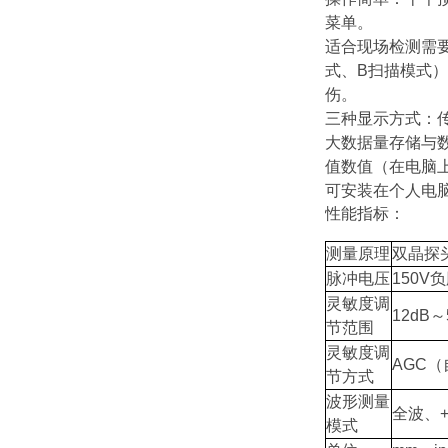
菜单。
适合现场检测需
式、B扫描模式）
伤。
三种显示方式：
大数据量存储与数
值数值（在电脑上
可安装在个人电
性能指标：
测量原理
双晶探
脉冲电压
150V
灵敏度调
12dB～
节范围
灵敏度调
AGC
节方式
波形测量
全波、+
模式