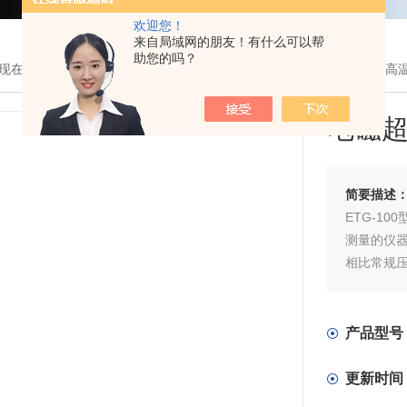
欢迎您！
来自局域网的朋友！有什么可以帮
助您的吗？
现在的位置：
首页
>
产品展示
> >
超声波测厚仪
> ETG-100电磁超声
电磁
简要描述
ETG-1
测量的仪
相比常规压
(1)对粗
涂层不敏感
(3)无
产品型号
补偿;
更新时间