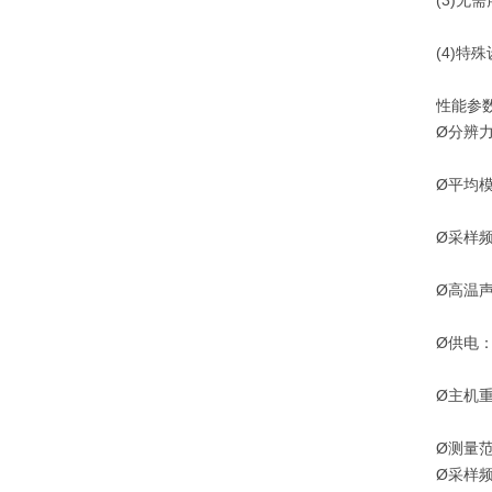
(3)
(4)特
性能参
Ø分辨力
Ø平均模
Ø采样频
Ø高温
Ø供电
Ø主机重
Ø测量范
Ø采样频