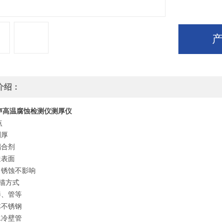
介绍：
声高温腐蚀检测仪测厚仪
点
测厚
耦合剂
糙表面
、锈蚀不影响
扫描方式
棒、管等
体不锈钢
水冷壁管