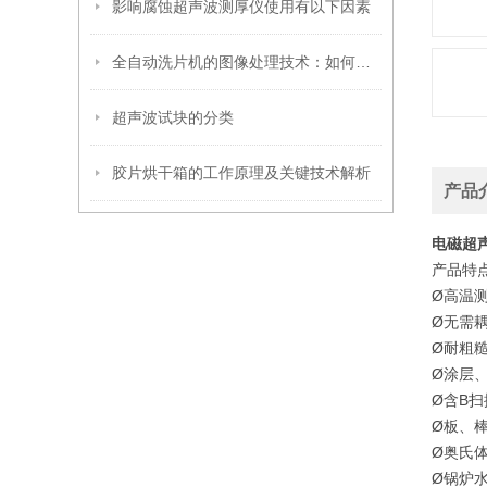
影响腐蚀超声波测厚仪使用有以下因素
全自动洗片机的图像处理技术：如何确保清晰成像
超声波试块的分类
胶片烘干箱的工作原理及关键技术解析
产品
电磁超
产品特
Ø高温
Ø无需
Ø耐粗
Ø涂层
Ø含B
Ø板、
Ø奥氏
Ø锅炉