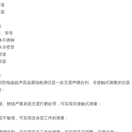
管道
容器
向
棒、管等
体不锈钢
水冷壁管
管道
容器
介
-100型电磁超声高温腐蚀检测仪是一款无需声耦合剂、非接触式测量的仪
势：
对粗糙、锈蚀严重表面无需打磨处理，可实现非接触式测量；
对涂层不敏感，可实现含涂层工件的测量；