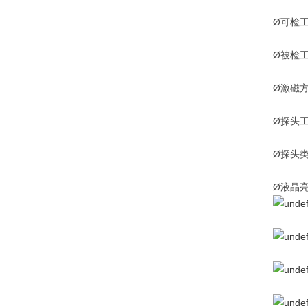
Ø可检
Ø被检工
Ø激磁
Ø探头
Ø探头
Ø液晶亮