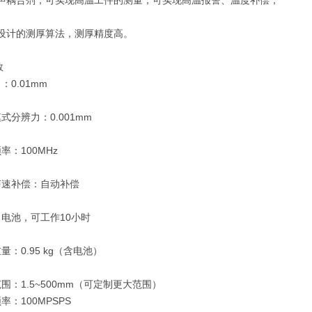
无需声耦合剂，可实现高温工件的测量，可实现高温报警、温度补偿；
殊设计的测厚算法，测厚精度高。
数
：0.01mm
式分辨力：0.001mm
率：100MHz
声速补偿：自动补偿
：电池，可工作10小时
量：0.95 kg（含电池）
围：1.5~500mm（可定制更大范围）
率：100MPSPS