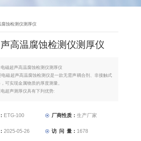
高温腐蚀检测仪测厚仪
超声高温腐蚀检测仪测厚仪
：
电磁超声高温腐蚀检测仪测厚仪
00型电磁超声高温腐蚀检测仪是一款无需声耦合剂、非接触式
器，可实现金属物质的厚度测量。
电超声测厚仪具有下列优势:
糙、锈蚀严重表面无需打磨处理，可实现非接触式测量;(2)对
，可实现含涂层工件的测量;
需声耦合剂，可实现高温工件的测量，可实现高温报警、温度
：
ETG-100
厂商性质：
生产厂家
：
2025-05-26
访 问 量：
1678