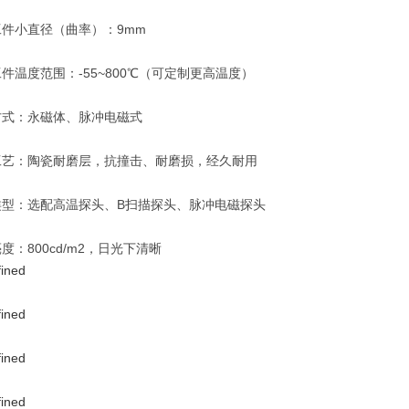
工件小直径（曲率）：9mm
件温度范围：-55~800℃（可定制更高温度）
方式：永磁体、脉冲电磁式
工艺：陶瓷耐磨层，抗撞击、耐磨损，经久耐用
类型：选配高温探头、B扫描探头、脉冲电磁探头
度：800cd/m2，日光下清晰