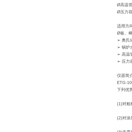
Ø高温
Ø压力
适用方
Ø板、
➢ 奥氏
➢ 锅炉
➢ 高温
➢ 压力
仪器简
ETG
下列优
(1)
(2)