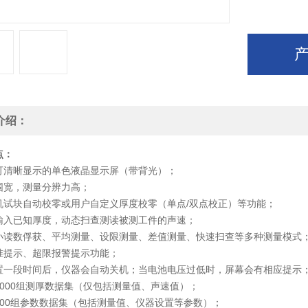
介绍：
点：
可清晰显示的单色液晶显示屏（带背光）；
围宽，测量分辨力高；
机试块自动校零或用户自定义厚度校零（单点/双点校正）等功能；
输入已知厚度，动态扫查测读被测工件的声速；
小读数俘获、平均测量、设限测量、差值测量、快速扫查等多种测量模式
准提示、超限报警提示功能；
置一段时间后，仪器会自动关机；当电池电压过低时，屏幕会有相应提示
5000组测厚数据集（仅包括测量值、声速值）；
100组参数数据集（包括测量值、仪器设置等参数）；