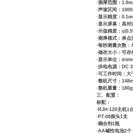
·
测厚范围：1.0m
·
声速区间：1000m
·
显示精度：0.1m
·
显示屏幕：高对
·
示值精度：±(0.
·
测厚模式：单点
·
每秒测量次数：
·
储存大小：可存储
·
显示单位：in\m
·
供电电源：DC 3
·
可工作时间：大于
·
整机尺寸：148m
·
整机重量：180g
三、配置
：
标配：
·
RJH-120主机1
·
PT-08探头1支
·
耦合剂1瓶
·
AA碱性电池2个