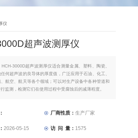
测厚仪
-3000D超声波测厚仪
：
HCH-3000D超声波测厚仪适合测量金属、塑料、陶瓷、
他任何超声波的良导体的厚度值，广泛应用于石油、化工、
船、航空、航天等各个领域；可以对生产设备中各种管道和
进行监测，检测它们在使用过程中受腐蚀后的减薄程度。
-3系列测厚仪比HCH-2系列测厚仪增加了诸多功能，如：增
节、限界报警、数据传输等。
：
厂商性质：
生产厂家
厚仪功能特点：
：
2026-05-15
访 问 量：
1575
别标配探头 ,或手动设