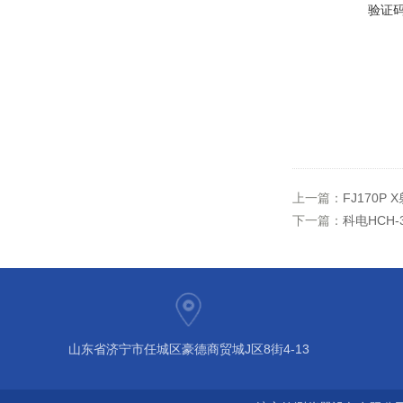
验证
上一篇：
FJ170
下一篇：
科电HCH
山东省济宁市任城区豪德商贸城J区8街4-13