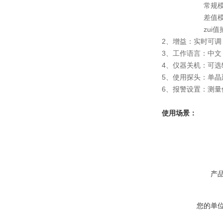
常规模式：厚
差值模式：显示
zui值捕获：同
2、增益：实时可调
3、工作语言：中文
4、仪器关机：可选
5、使用探头：单晶
6、报警设置：测
使用场景：
产
您的单