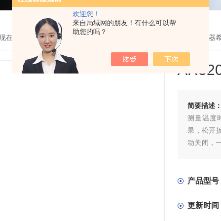
欢迎您！
来自局域网的朋友！有什么可以帮
助您的吗？
现在的位置：
首页
>
产品展示
> >
其他检测仪器
> AR320其他检测仪器
AR3
简要描述
测量温度
果，松开
动关闭，
物体。
产品型号
更新时间