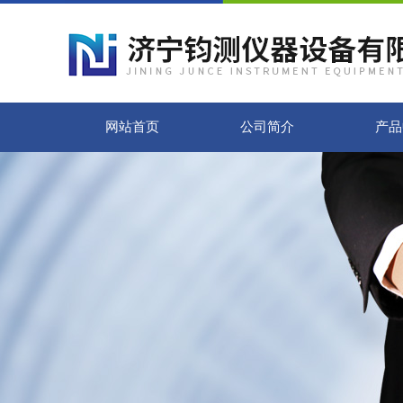
网站首页
公司简介
产品