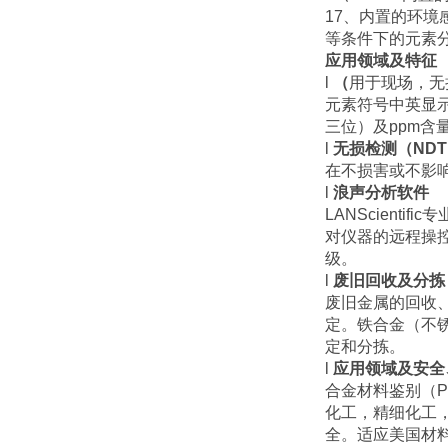
17、内置的环境
等条件下的元素
应用领域及特征
l
（
用于现场，无
元素符号中英显
三位）及ppm含
l
无损检测（ND
在不损害或不影
l
浪声分析软件
LANScien
对仪器的远程操
级。
l
废旧回收及分拣
废旧金属的回收
定。铁合金（不
定和分拣。
l
应用领域及安全
合金材料鉴别（
化工，精细化工
全。适应美国材料