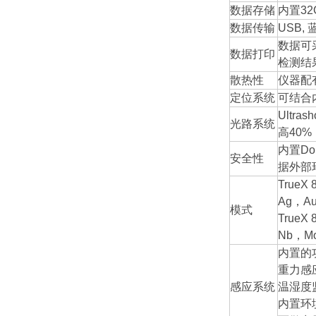
数据存储
内置3
数据传输
USB
数据可
数据打印
检测结
散热性
仪器配
定位系统
可结合
Ult
光路系统
高40
内置D
安全性
据外部
True
Ag，A
模式
True
Nb，M
内置的
重力感
感应系统
温湿度
内置环