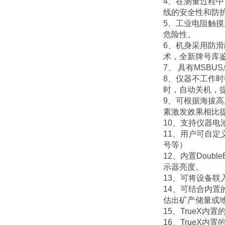
4、在测量过程中
线的安全性和防
5、工业电阻触
危险性。
6、机身采用防
术，全新牌号库鉴
7、 具有MSB
8、仪器不工作时
时，自动关机，
9、可根据海拔
素激发效果相比提
10、支持仪器
11、用户可自
号等）
12、内置Dou
示器亮度。
13、可将设备
14、可结合内置
估出矿产储量或
15、TrueX
16、TrueX内