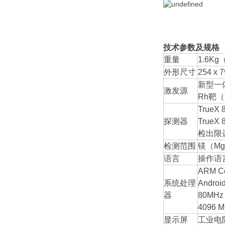
技术参数及规格
重量
1.6K
外形尺寸
254 x 
新型一体
激发源
Rh靶
TrueX
探测器
True
检出限
检测范围
镁（M
语言
操作语
ARM C
系统处理
Andro
器
80MH
4096
显示屏
工业电阻