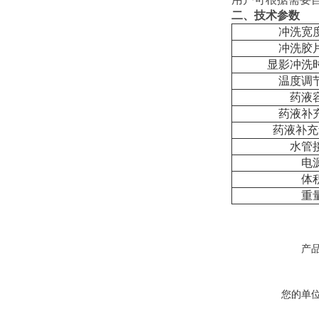
二、技术参数
冲洗宽
冲洗胶
显影冲洗
温度调
药液
药液补
药液补充
水管
电
体
重
产
您的单