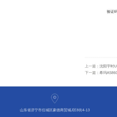
验证
上一篇：
沈阳宇时U
下一篇：
希玛AS8
山东省济宁市任城区豪德商贸城J区8街4-13