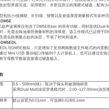
友好型界面完成。采用密封、水密且防尘的薄膜式键盘，配有少
型包括小/值捕获、B 扫描、报警以及差值厚度测量模式等多种
-
DM5E
E超声波测厚仪包含了DM5EBasic 的所有功能，同时提供Dual-
时，无需去除油漆而测量材料的净厚度。该工作模式已运用于D
无需去除测量点处的涂层，节省了时间和成本。
-
DM5EDL
EDL与DM5E相似，只是增加了支持网格数据文件格式的内置数据
过 Mini USB 通信端口传输到个人计算机上。也可以通过宏指令将文
有字母数字数据直接通过键盘输入。
数
围
0.6
～
508mm(
铁
)
，取决于探头和被测物材质
采用
Dual-Multi
涂层穿透模式时，
2.00~127.00mm(
涂层
辨率
默认设置为
0.01mm
，可选择
0.01
和
0.1mm