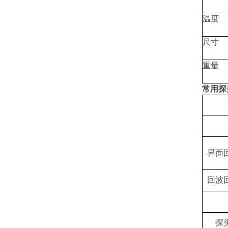
温度
尺寸
重量
常用探
界面
回波
探