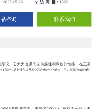
：
2025-05-26
访 问 量：
1820
产品咨询
联系我们
波测厚仪。它大大改进了先前腐蚀测厚仪的性能，在正常
境下运行，进行油气以及石化和发电行业的管道、压力容器及储罐的壁
小时的AA蓄电池在内，重量仅为223g，操作由一只手通