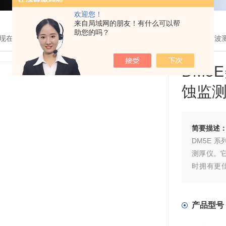
欢迎您！
来自局域网的朋友！有什么可以帮
助您的吗？
现在的位置：
首页
>
产品展示
> >
超声波测厚仪
> DM5E美国GE超声
DM5
蚀监
简要描述
DM5E 
测厚仪。
时拥有更
行，进行
量。
产品型号