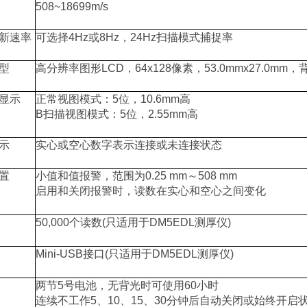
508~18699m/s
新速率
可选择
4Hz
或
8Hz
，
24Hz
扫描模式捕捉率
型
高分辨率图形
LCD
，
64x128
像素，
53.0mmx27.0mm
，
显示
正常视图模式：
5
位，
10.6mm
高
B
扫描视图模式：
5
位，
2.55mm
高
示
实心或空心数字表示连接或未连接状态
置
小值和值报警，范围为
0.25 mm
～
508 mm
启用和关闭报警时，读数在实心和空心之间变化
50,000
个读数
(
只适用于
DM5EDL
测厚仪
)
Mini-USB
接口
(
只适用于
DM5EDL
测厚仪
)
两节
5
号电池，无背光时可使用
60
小时
连续不工作
5
、
10
、
15
、
30
分钟后自动关闭或始终开启