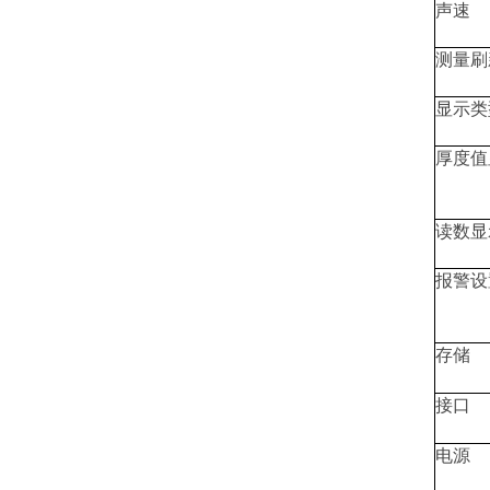
声速
测量刷
显示类
厚度值
读数显
报警设
存储
接口
电源