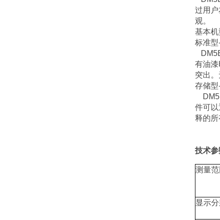
过用户
观。
基本机
标准型
DM5
有油漆
突出。
存储型
DM5
件可以通
释的所
技术参
测量范
显示分