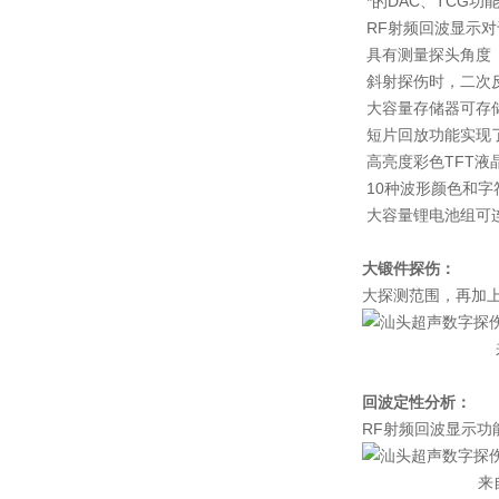
*的DAC、TCG
RF射频回波显示
具有测量探头角度
斜射探伤时，二次
大容量存储器可存
短片回放功能实现
高亮度彩色TFT
10种波形颜色和
大容量锂电池组可
大锻件探伤：
大探测范围，再加上
来自500m
回波定性分析
：
RF射频回波显示
来自一Φ2平