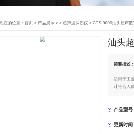
现在的位置：
首页
>
产品展示
> >
超声波探伤仪
> CTS-9006汕头超声
汕头
简要描述
适用于工
计符合人
作提供高
员都可得
产品型号
更新时间