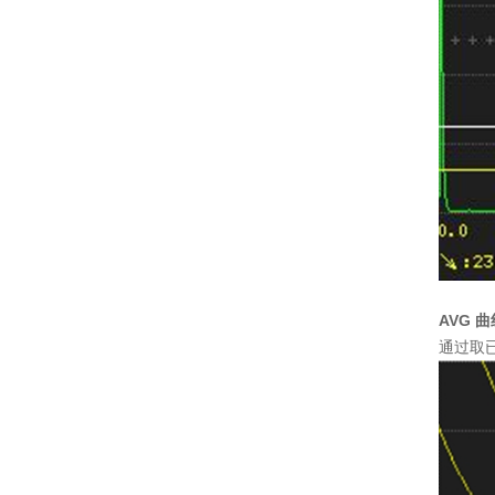
AVG
曲
通过取