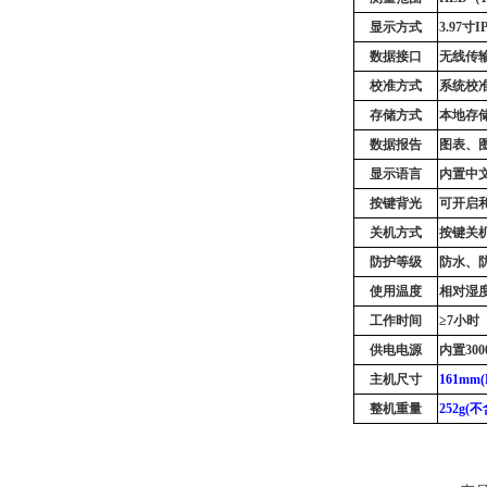
显示方式
3.97寸
数据接口
无线传
校准方式
系统校
存储方式
本地存
数据报告
图表、
显示语言
内置中
按键背光
可开启
关机方式
按键关
防护等级
防水、
使用温度
相对湿
工作时间
≥
7小时
供电电源
内置
30
主机尺寸
161mm(
整机重量
2
52
g(