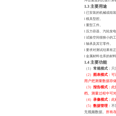
冲击速度的比值计算
1.3 主要用途
l
已安装的机械或组
l
模具型腔。
l
重型工件。
l
压力容器、汽轮发
l
试验空间很狭小的
l
轴承及其它零件。
l
要求对测试结果有
l
金属材料仓库的材
1.4
主要功能
（
1）
常规模式
：
只
（
2）
图表模式
：
可
用户
把
测量数据
存
（
3）
报告模式
：此
档。测量过程中可
（
4）
录像
模式
：此
（
5）
数据管理
：
不
无视频数据。
所有