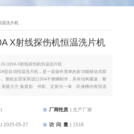
机恒温洗片机
320A X射线探伤机恒温洗片机
：
JV-320A X射线探伤机恒温洗片机
320A型自动恒温洗片机，是一款操作简单的多功能移动式暗
备。整机全部采用进口304不锈钢制作，具有结构紧凑、耐
、美观大方;集显影、停影、定影为一体，药液槽内有恒流
胶片功能，极大减轻洗片人员的劳动强度。多功能控制面板
室红灯、暗室定时器、可调光式观片灯、数显式温度控制温
：
厂商性质：
生产厂家
：
2025-05-27
访 问 量：
1518