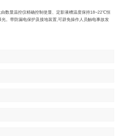
由数显温控仪精确控制使显、定影液槽温度保持18~22℃恒
光。带防漏电保护及接地装置,可辟免操作人员触电事故发