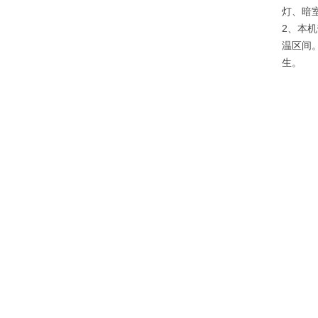
灯、暗
2、本
温区间
生。