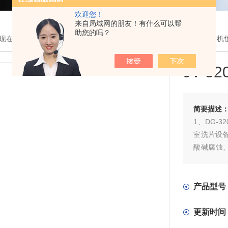
欢迎您！
来自局域网的朋友！有什么可以帮
助您的吗？
现在的位置：
首页
>
产品展示
> >
X射线探伤机
> JV-320A X射线探伤
JV-
简要描述
1、DG-
室洗片设
酸碱腐蚀
搅动洗冲
安装有暗
仪等。
产品型号
更新时间