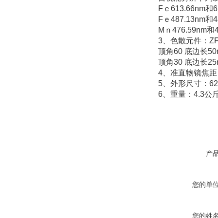
Fｅ613.66nm和6
Fｅ487.13nm和4
Mｎ476.59nm和4
3、色散元件：Z
顶角60 底边长50
顶角30 底边长25
4、准直物镜焦距： ｆ
5、外形尺寸：625*
6、重量：4.3
产
您的单
您的姓