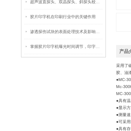
超声波直探头、双晶探头、斜探头校准方法
胶片印字机在印刷行业中的关键作用
渗透探伤试块的表面处理技术及影响因素
掌握胶片印字机曝光时间调节，印字效果更出色
产品
采用了
胶、油
●MC-
Mc-30
MC-3
●具有
●显示方
●测量
●可采
●具有