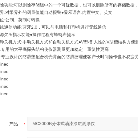
删除功能:可以删除存储组中的一个可疑数据，也可以删除所有的存储数据
限界:对限界外的测量值能自动报警●显示语言:内置中文、英文
单位:公制、英制可转换
无线通信功能:蓝牙2.0，可以与电脑和打印机进行无线通信
电源欠压指示功能●操作过程有蜂鸣声提示
两种关机方式:手动关机方式和自动关机方式●V型槽:人性的V型槽结构方
底:专用的大平底探头结构使仪器测量更加稳定，重复性更高
垫:专业设计的防滑垫配合机壳背面的防滑纹理使客户长时间操作也不易疲
产品：