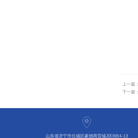
上一篇
下一篇
山东省济宁市任城区豪德商贸城J区8街4-13