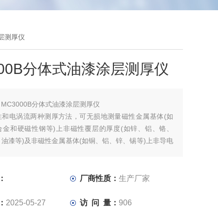
涂层测厚仪
000B分体式油漆涂层测厚仪
：
MC3000B分体式油漆涂层测厚仪
性和电涡流两种测厚方法，可无损地测量磁性金属基体(如
合金和硬磁性钢等)上非磁性覆层的厚度(如锌、铝、铬、
油漆等)及非磁性金属基体(如铜、铝、锌、锡等)上非导电
(如:橡胶、油漆、塑料、阳极氧化膜等)。
：
厂商性质：
生产厂家
：
2025-05-27
访 问 量：
906