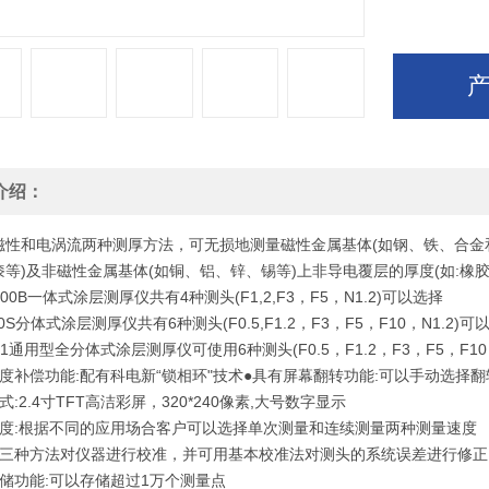
介绍：
磁性和电涡流两种测厚方法，可无损地测量磁性金属基体(如钢、铁、合金
漆等)及非磁性金属基体(如铜、铝、锌、锡等)上非导电覆层的厚度(如:橡
3000B一体式涂层测厚仪共有4种测头(F1,2,F3，F5，N1.2)可以选择
00S分体式涂层测厚仪共有6种测头(F0.5,F1.2，F3，F5，F10，N1.2)可
001通用型全分体式涂层测厚仪可使用6种测头(F0.5，F1.2，F3，F5，F10，
温度补偿功能:配有科电新“锁相环"技术●具有屏幕翻转功能:可以手动选择
式:2.4寸TFT高洁彩屏，320*240像素,大号数字显示
速度:根据不同的应用场合客户可以选择单次测量和连续测量两种测量速度
用三种方法对仪器进行校准，并可用基本校准法对测头的系统误差进行修正
存储功能:可以存储超过1万个测量点