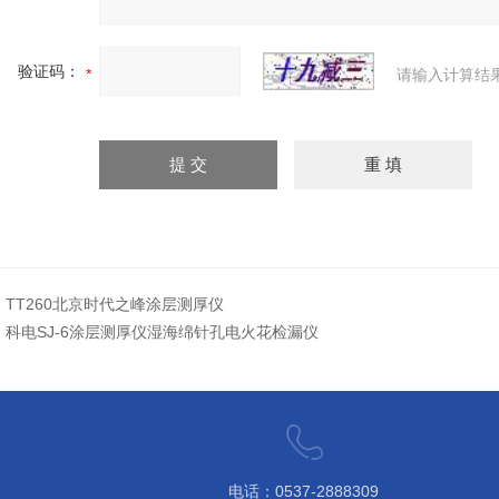
验证码：
请输入计算结
：
TT260北京时代之峰涂层测厚仪
：
科电SJ-6涂层测厚仪湿海绵针孔电火花检漏仪
电话：0537-2888309