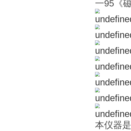
一95《
本仪器