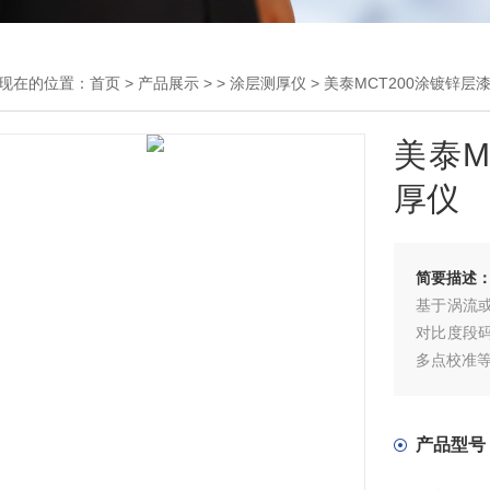
现在的位置：
首页
>
产品展示
> >
涂层测厚仪
> 美泰MCT200涂镀锌
美泰M
厚仪
简要描述
基于涡流
对比度段
多点校准等
产品型号