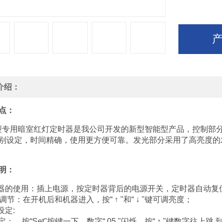
介绍：
点：
型专用暗室红灯定时器是我公司开发的新型智能型产品，控制部分
别设定，时间精确，使用更方便可靠。发光部分采用了高亮度的
明：
时器的使用：插上电源，按定时器背后的电源开关，定时器自动复位，显
度调节：在开机后和机器进入，按“ ↑ "和“ ↓ "键可调亮度；
设定:
定：，按“Set"按键一下，数字“ 05 "闪烁，按“ ↑ "键数字往上跳,到“