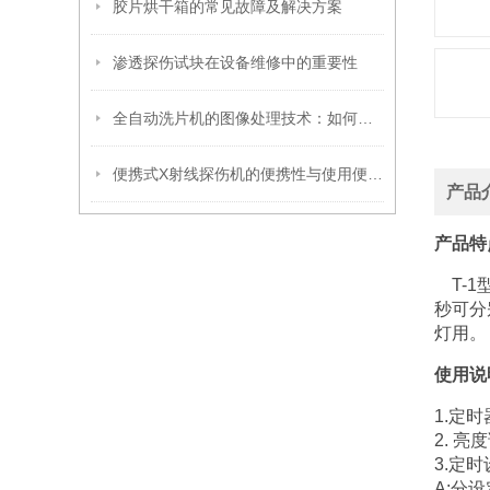
胶片烘干箱的常见故障及解决方案
渗透探伤试块在设备维修中的重要性
全自动洗片机的图像处理技术：如何确保清晰成像
便携式X射线探伤机的便携性与使用便捷性分析
产品
产品特
T-1
秒可分
灯用。
使用说
1.定
2. 亮
3.定时
A:分设