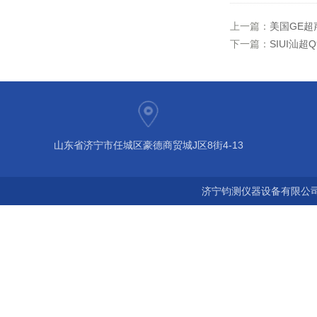
上一篇：
美国GE超
下一篇：
SIUI汕超
山东省济宁市任城区豪德商贸城J区8街4-13
济宁钧测仪器设备有限公司 