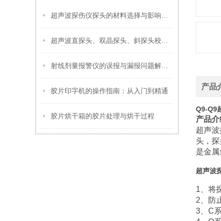
超声波探伤仪探头的材料选择与影响因素
超声波直探头、双晶探头、斜探头校准方法
射线剂量报警仪的误报与漏报问题解析及解决方案
产品
胶片印字机的操作指南：从入门到精通
Q9-Q
胶片烘干箱的胶片处理与烘干过程
产品介
超声波
头，探
是金属
超声波
1、将
2、防
3、C