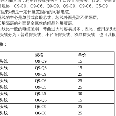
系列为插入后，利用连接线接头的卡口装置将探头、仪器、等固
规格：C9-C9、C9-C6、Q9-Q9、Q9-C9、Q9-C6、C5-C9
是一定长度范围内的同轴电缆。
声波探头线
缆线的中心是单股或多股芯线。芯线外面是聚乙烯隔层。
乙烯隔层的外面是金属丝纺织品的屏蔽层。
头线比一般的电缆脆弱，弯曲过大时容易损坏，因此，使用探头
探头线分为：普通探头线、小径管探头线、双晶探头线，也可以
格：
规格
单价
头线
Q9-Q9
15
头线
Q9-Q6
15
头线
Q9-C9
25
头线
Q9-C6
25
头线
Q9-C5
25
头线
Q9-L5
30
头线
Q6-Q6
15
头线
Q6-C9
25
头线
Q6-C6
25