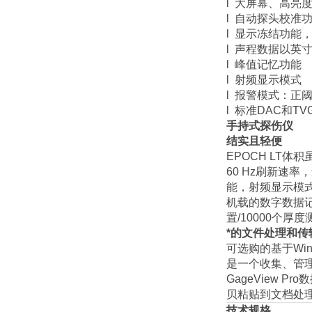
l 大屏幕、高亮
l 自动探头校准
l 显示冻结功能
l 声程数据以英
l 峰值记忆功能
l 射频显示模式
l 报警模式：正
l 标准DAC和TV
手持式探伤仪
结实且轻便
EPOCH LT
60 Hz刷新速
能，射频显示模
机载的数字数据记
置/10000个厚
*的文件处理和传
可选购的基于Wind
是一个收集、管
GageView
贝粘贴到文档处
技术规格