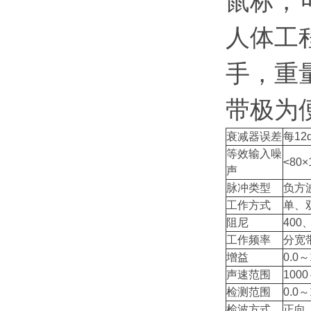
鼠标，
人体工
手，重
带极为
衰减器误差
每12d
等效输入噪
<80×
声
脉冲类型
负方
工作方式
单、
阻尼
400
工作频率
分宽带
增益
0.0
声速范围
100
检测范围
0.0
检波方式
正向