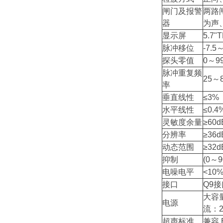
闸门及报警
两路
器
为声
显示屏
5.7
脉冲移位
-7.5
探头零值
0～99
脉冲重复频
25～
率
垂直线性
≤3%
水平线性
≤0.4
灵敏度余量
≥60d
分辨率
≥36d
动态范围
≥32d
抑制
(0～
电噪电平
<10
接口
Q9接
大容
电源
流：2
超声标准
兼容 