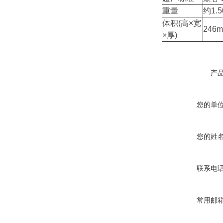
重量
约1.
体积(高×宽
246
×厚)
产
您的单
您的姓
联系电
常用邮