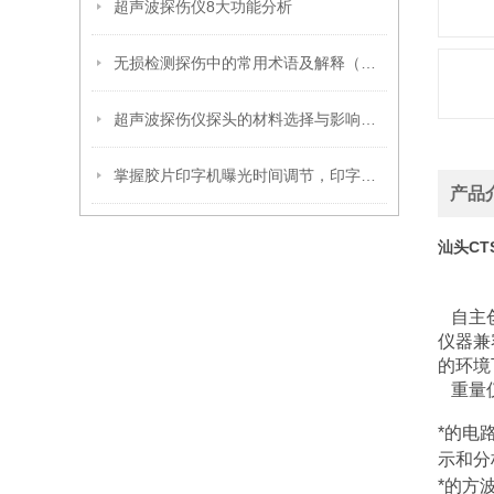
超声波探伤仪8大功能分析
无损检测探伤中的常用术语及解释（超声波篇）
超声波探伤仪探头的材料选择与影响因素
掌握胶片印字机曝光时间调节，印字效果更出色
产品
汕头CT
自主创
仪器兼
的环境
重量仅
*的电
示和分
*的方