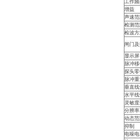
工作频
增益
声速范
检测范
检波方
闸门及
显示屏
脉冲移
探头零
脉冲重
垂直线
水平线
灵敏度
分辨率
动态范
抑制
电噪电