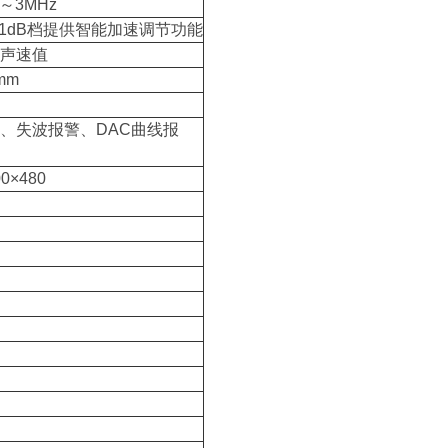
～3MHz
dB；0.1dB档提供智能加速调节功能
料声速值
mm
、失波报警、DAC曲线报
×480