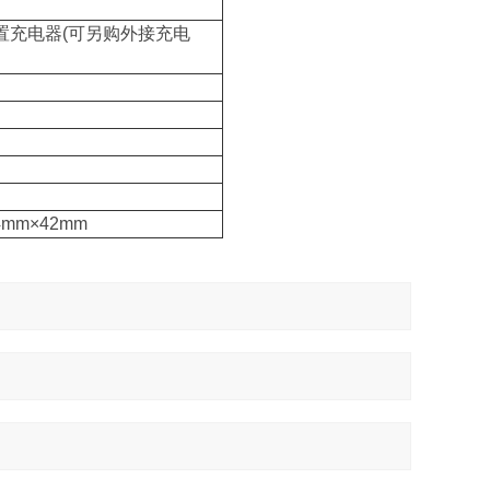
置充电器(可另购外接充电
mm×42mm