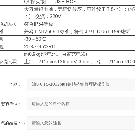
Q9探头接口；USB HOST
大容量锂电池，无记忆效应，可连续工作8小时；内
器)；交流：220V
防溅/防水
符合IP54等级
准
兼容 EN12668-1标准；符合 JB/T 10061-1999标准
度
-30～50℃
度
20%～95%RH
约0.9kg(含电池、内置充电器)
×宽×厚)
上部：215mm×126mm×53mm；下部：215mm×104
产品：
您的单位：
您的姓名：