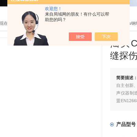
欢迎您！
来自局域网的朋友！有什么可以帮
助您的吗？
现在的位置：
首页
>
产品展示
> >
超声波探伤仪
> 汕头CTS-1002pl
汕头C
缝探
简要描述
自主创新、
声仪器制造
盟EN126
辨率（80
产品型号