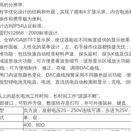
高的分辨率。
程学优化设计的结构和外观，实现了拥有4.3"显示屏、内含电池和
操作和携带极为便利。
计达到IP54认证标准。
EN12668：2000标准设计。
、全WVGA的TFT显示屏，使仪器能在不同角度提供的显示效果
操作面板、人性化的菜单设计，左、右手操作仪器都快捷无忧；
准功能：包括快速自动校准材料声速、探头延时、探头K值及仪
域波形放大功能，可方便查看波形细节；波形显示区域放大功能
曲线：可方便地制作、修正、存储、调用DAC曲线。
闸门内波形颜色变化、DAC曲线报警采用不同颜色提示功能，
能型锂电池充电器。电池、直流供电自动检测和显示；充电、供
以上的超长电池工作时间，长时间工作“源源不断"。
外部接口，可软件升级、数据转存及打印，并可外接鼠标、键盘、
型
负方波，发射电压25～250V连续可调，步进为25V
式
单、双
400、80Ω