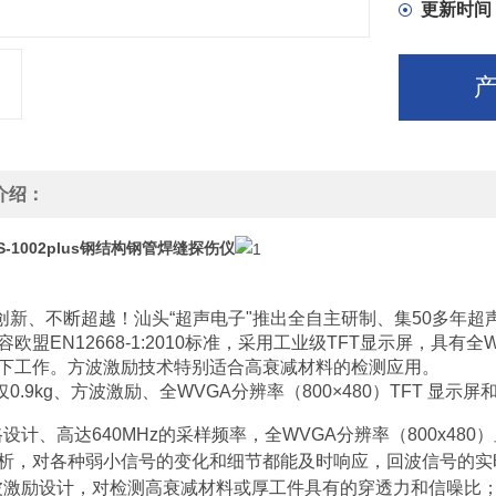
更新时间
介绍：
S-1002plus钢结构钢管焊缝探伤仪
新、不断超越！汕头“超声电子"推出全自主研制、集50多年超声仪
容欧盟EN12668-1:2010标准，采用工业级TFT显示屏，具有全
下工作。方波激励技术特别适合高衰减材料的检测应用。
0.9kg、方波激励、全WVGA分辨率（800×480）TFT 显
路设计、高达640MHz的采样频率，全WVGA分辨率（800x4
析，对各种弱小信号的变化和细节都能及时响应，回波信号的实
波激励设计，对检测高衰减材料或厚工件具有的穿透力和信噪比