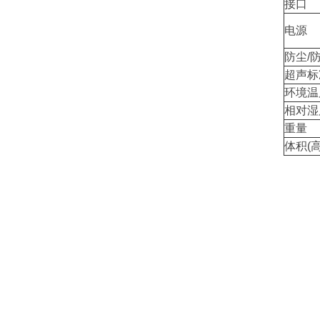
接口
电源
防尘/
超声标
环境温
相对湿
重量
体积(高