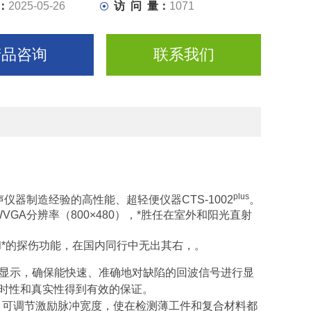
：
2025-05-26
访 问 量：
1071
产品咨询
联系我们
plus
器制造经验的高性能、超轻便仪器CTS-1002
。
WVGA分辨率（800×480），*胜任在室外和阳光直射
示屏和*的探伤功能，在国内同行中无出其右，。
80）显示，确保能快速、准确地对缺陷的回波信号进行显
时性和真实性得到有效的保证。
；可调节激励脉冲宽度，使在检测薄工件和复合材料都