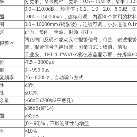
率
分宽带、窄带两档，宽带：0.5～15MHz，窄带：1.5
0.0～110.0dB ，步进值：0.1、1.0、2.0、6.0
围
1000～15000m/s ，连续可调，内置30个常用的材
围
0.0～10000mm (钢纵波) ，连续可调，小步进值 0.1
式
正向、负向、全波、射频（RF）
两路闸门及硬件驱动实时报警信号，可选：进波报警
报警器
警，报警信号为声报警；测量方式：峰值、前沿
工业级、TFT 4.3"WVGA彩色液晶显示屏，分辨率800
位
-7.5～3000μs
值
0～999.9μs
复频率
25～800Hz，自动调节方式
性
≤3%
性
≤0.2%
余量
≥60dB (200Φ2平底孔)
≥36dB(5P14)
围
≥32dB
(0～90)%，不影响线性与增益
平
<10%