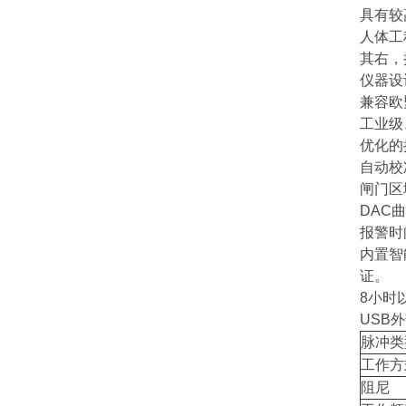
具有较
人体工
其右，
仪器设
兼容欧盟
工业级
优化的
自动校
闸门区
DAC
报警时
内置智
证。
8小时
USB
脉冲类
工作方
阻尼