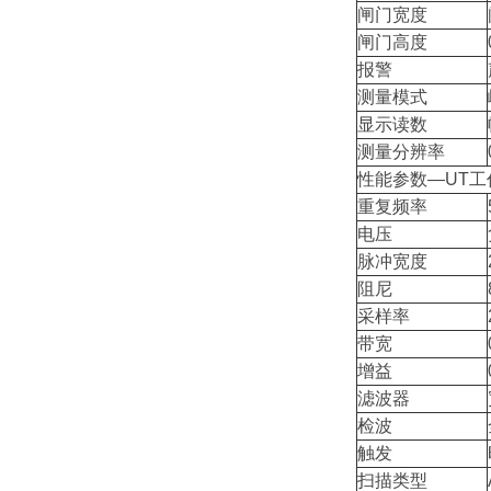
闸门宽度
闸门高度
报警
测量模式
显示读数
测量分辨率
性能参数—UT工
重复频率
电压
脉冲宽度
阻尼
采样率
带宽
增益
滤波器
检波
触发
扫描类型