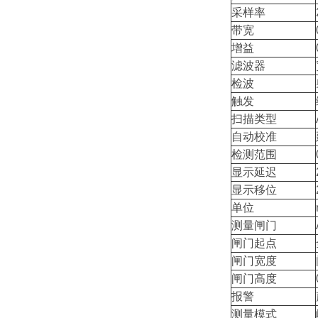
采样率
带宽
增益
滤波器
检波
触发
扫描类型
自动校准
检测范围
显示延迟
显示移位
单位
测量闸门
闸门起点
闸门宽度
闸门高度
报警
测量模式