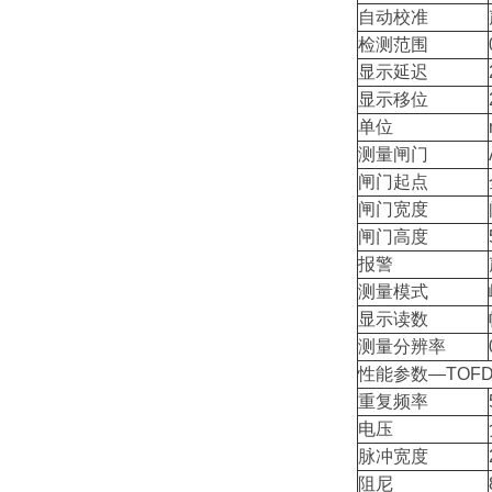
自动校准
检测范围
显示延迟
显示移位
单位
测量闸门
闸门起点
闸门宽度
闸门高度
报警
测量模式
显示读数
测量分辨率
性能参数—TOF
重复频率
电压
脉冲宽度
阻尼