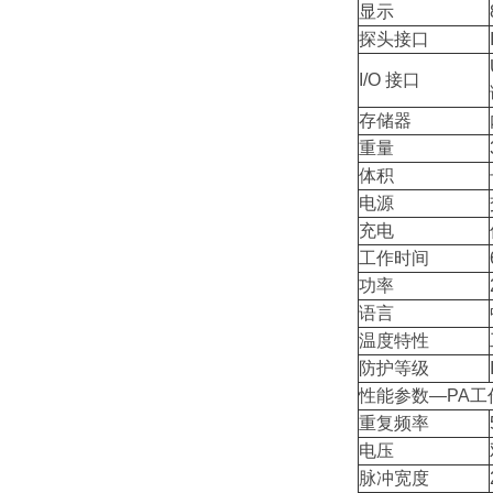
显示
探头接口
I/O 接口
存储器
重量
体积
电源
充电
工作时间
功率
语言
温度特性
防护等级
性能参数—PA工
重复频率
电压
脉冲宽度