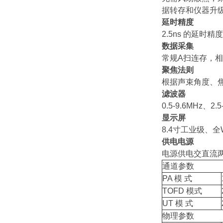
据转存和仪器升级
延时精度
2.5ns 的延
数据采集
常规A扫连存，
聚焦法则
根据声束角度、
滤波器
0.5-9.6MH
显示屏
8.4寸工业级、
供电电源
电源供电交直流
通道参数
PA 模 式
TOFD 模式
UT 模 式
物理参数