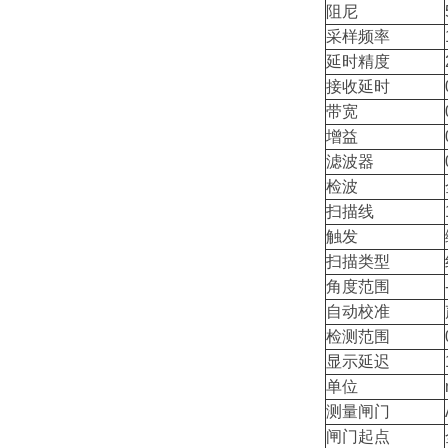
阻尼
采样频率
延时精度
接收延时
带宽
增益
滤波器
检波
扫描线
触发
扫描类型
角度范围
自动校准
检测范围
显示延迟
单位
测量闸门
闸门起点