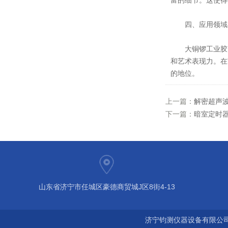
富的细节。这使得
四、应用领域
大铜锣工业胶片
和艺术表现力。在
的地位。
上一篇：
解密超声
下一篇：
暗室定时
山东省济宁市任城区豪德商贸城J区8街4-13
济宁钧测仪器设备有限公司 