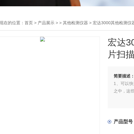
现在的位置：
首页
>
产品展示
> >
其他检测仪器
> 宏达3000其他检测
宏达3
片扫
简要描述
1、可以
之中，这
2、扫描速
3、扫描仪
产品型号
率高。