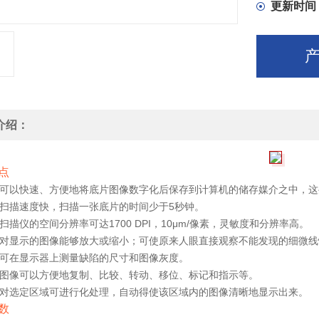
更新时间
4、对显
的细微线
介绍：
点
、可以快速、方便地将底片图像数字化后保存到计算机的储存媒介之中，
、扫描速度快，扫描一张底片的时间少于5秒钟。
、扫描仪的空间分辨率可达1700 DPI，10μm/像素，灵敏度和分辨率高。
、对显示的图像能够放大或缩小；可使原来人眼直接观察不能发现的细微
、可在显示器上测量缺陷的尺寸和图像灰度。
、图像可以方便地复制、比较、转动、移位、标记和指示等。
、对选定区域可进行化处理，自动得使该区域内的图像清晰地显示出来。
数