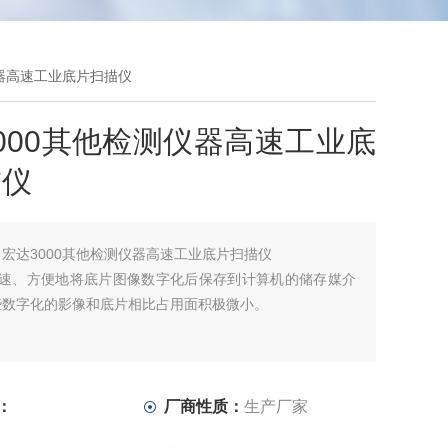
仪器高速工业底片扫描仪
000其他检测仪器高速工业底
描仪
：
宏达3000其他检测仪器高速工业底片扫描仪
快速、方便地将底片图像数字化后保存到计算机的储存媒介
些数字化的影像和底片相比占用面积极微小。
度快，扫描一张底片的时间少于5秒钟。
的空间分辨率可达1700 DPI，10μm/像素，灵敏度和分辨
：
厂商性质：
生产厂家