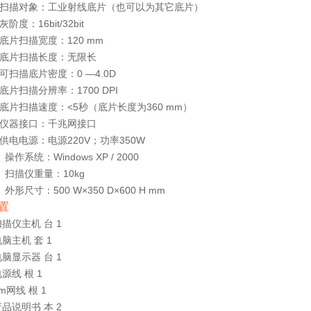
、扫描对象：工业射线底片（也可以为其它底片）
灰阶度：16bit/32bit
底片扫描宽度：120 mm
、底片扫描长度：无限长
可扫描底片密度：0 —4.0D
底片扫描分辨率：1700 DPI
、底片扫描速度：<5秒（底片长度为360 mm）
、仪器接口：千兆网接口
、供电电源：电源220V；功率350W
、操作系统：Windows XP / 2000
、扫描仪重量：10kg
、外形尺寸：500 W×350 D×600 H mm
置
扫描仪主机 台 1
电脑主机 套 1
电脑显示器 台 1
电源线 根 1
5m网线 根 1
产品说明书 本 2