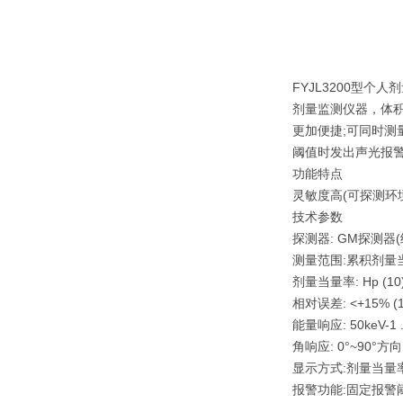
FYJL3200型个
剂量监测仪器，体
更加便捷;可同时测
阈值时发出声光报
功能特点
灵敏度高(可探测环
技术参数
探测器: GM探测器(
测量范围:累积剂量当量: 
剂量当量率: Hp (10) 
相对误差: <+15% (1
能量响应: 50keV-1 
角响应: 0°~90°方
显示方式:剂量当量率(μ
报警功能:固定报警阈值