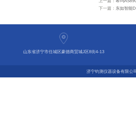
上一篇：
希玛AS8
下一篇：
东如智能D
山东省济宁市任城区豪德商贸城J区8街4-13
济宁钧测仪器设备有限公司 