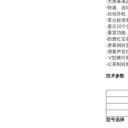
-
大屏幕液
-
快速、连
-
自动开机
-
零点校准
-
显示
10
个
-
重置功能
-
防磨红宝
-
屏幕倒转
-
测量声音
- V
型槽可
-
公英制转
技术参数
型号选择