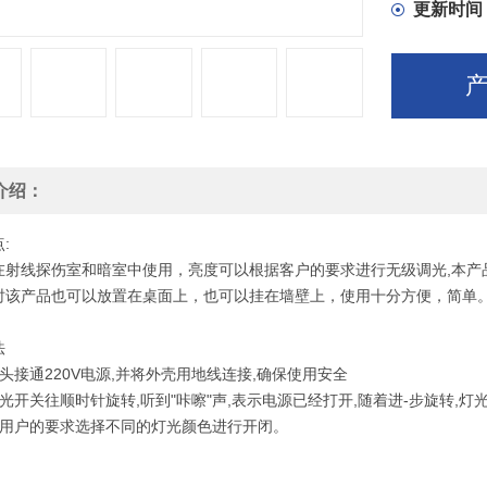
更新时间
介绍：
:
在射线探伤室和暗室中使用，亮度可以根据客户的要求进行无级调光,本产
时该产品也可以放置在桌面上，也可以挂在墙壁上，使用十分方便，简单
法
头接通220V电源,并将外壳用地线连接,确保使用安全
光开关往顺时针旋转,听到"咔嚓"声,表示电源已经打开,随着进-步旋转,灯
据用户的要求选择不同的灯光颜色进行开闭。