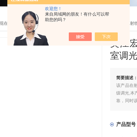
欢迎您！
来自局域网的朋友！有什么可以帮
助您的吗？
现在的位置：
首页
>
产品展示
> >
X射线探伤配件
> 吴江宏达WA-IL 
吴江宏
室调
简要描述
该产品在
级调光,本
靠，同时
方便，简
迎。
产品型号