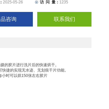
：
2025-05-26
访 问 量：
1235
操作便捷，该机具有快速干片的优点，胶片干进干出约
每小时可以烘150张左右胶片
产品咨询
联系我们
拍摄的胶片进行洗片后的快速烘干。
，可快捷的实现无水迹、无划痕干片功能。
每小时可以烘150张左右胶片