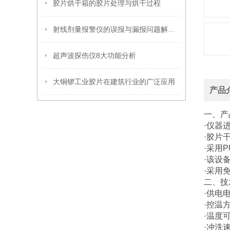
胶片烘干箱的胶片处理与烘干过程
射线剂量报警仪的误报与漏报问题解析及解决方案
超声波探伤仪8大功能分析
大铜锣工业胶片在建筑行业的广泛应用
产品
一、产
·仪器
·胶片
·采用
·该设
·采用
二、技
·供电电
·控温
·温度
·冲洗