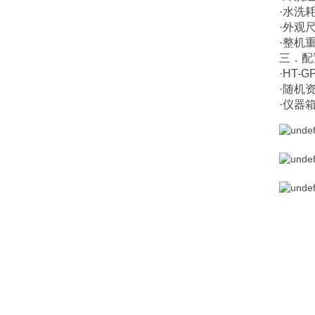
·水洗
·外观尺
·整机重
三．配
·HT
·随机
·仪器