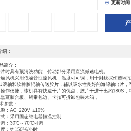
更新时间
·该设备
180S，
介绍：
品简介：
进片时具有预清洗功能，传动部分采用直流减速电机。
干燥风机采用低噪音恒流风机，温度可可调，用于射线探伤透照
PU滚轴和软橡胶辊轴传送胶片，辅以吸水性良好的海绵轴出片
备操作便捷，该机具有快速干片的优点，胶片干进干出约180S，
免熏蒸胶合板、钢带包边、卡扣可拆卸包装木箱 。
术参数：
源：AC 220V ±10%
方式：采用固态继电器恒温控制
可调：30℃～70℃可调
速度：约150张/小时