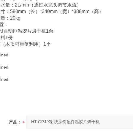
耗水量：2L/min（通过水龙头调节水流）
寸：580mm（长）*340mm（宽）*388mm（高）
量：20kg
置：
-GPJ自动恒温胶片烘干机1台
资料1份
箱（木质可重复利用）1个
产品：