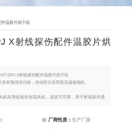
探伤配件温胶片烘干机
GPJ X射线探伤配件温胶片烘
：
HT-GPJ X射线探伤配件温胶片烘干机
片时具有预清洗功能，传动部分采用直流减速电机。
燥风机采用低噪音恒流风机，温度可可调，用于射线探伤透
胶片进行洗片后的快速烘干。
U滚轴和软橡胶辊轴传送胶片，辅以吸水性良好的海绵轴出
：
厂商性质：
生产厂家
捷的实现无水迹、无划痕干片功能。