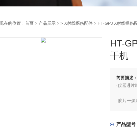
现在的位置：
首页
>
产品展示
> >
X射线探伤配件
> HT-GPJ X射线
HT-
干机
简要描述
·仪器进
·胶片干
照拍摄的
·采用P
产品型号
片，可快