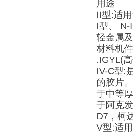
用途
II型:
I型、 N
轻金属
材料机
.IGY
IV-C
的胶片
于中等厚
于阿克发
D7，柯
V型:适