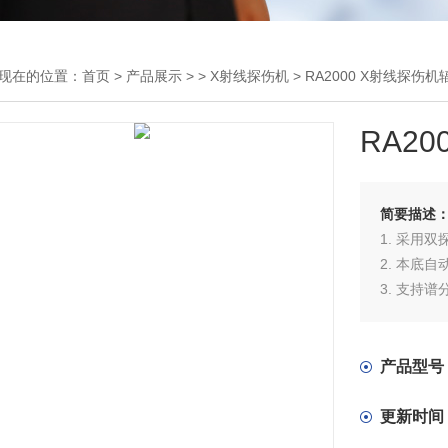
现在的位置：
首页
>
产品展示
> >
X射线探伤机
> RA2000 X射线探伤
RA2
简要描述
1. 采用
2. 本底
3. 支持
4. 传感
5. 峰值
间以快照
产品型号
6. 实时
更新时间