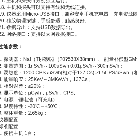
17. 主机和探头可分别独立运行。
18. 主机和探头可以支持有线和无线连接。
19. 仪器采用Micro-USB接口，兼容安卓手机充电器，充电资
20. 硅胶物理按键，手感舒适，触感良好。
21. 数据导出：支持USB数据导出。
22. 网络接口：支持以太网数据接口。
性能参数：
1. 探测器：NaI（TI探测器（?0?538Χ38mm）、 能量补偿型
2. 测量范围：1nSv/h～100uSv/h 0.01μSv/h～300mSv/h；
3. 灵敏度：1200 CPS /uSv/h(相对于137 Cs) >1.5CPS/uSv/
4. 能量响应：25KeV～3MKeV/h，137Cs；
5. 相对误差：≤20%；
6. 显示单位：μGy/h，μSv/h，CPS;
7. 电源：锂电池（可充电）；
8. 温度特性：-20℃～+50℃；
9. 整体重量：2.65kg；
仪器配置
标准配置
1. 便携主机 1台；