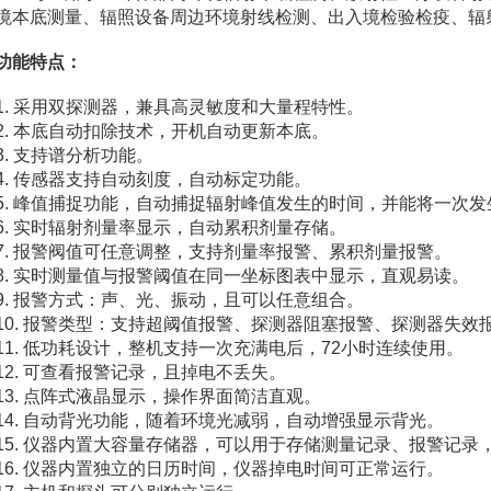
境本底测量、辐照设备周边环境射线检测、出入境检验检疫、辐
功能特点：
1. 采用双探测器，兼具高灵敏度和大量程特性。
2. 本底自动扣除技术，开机自动更新本底。
3. 支持谱分析功能。
4. 传感器支持自动刻度，自动标定功能。
5. 峰值捕捉功能，自动捕捉辐射峰值发生的时间，并能将一次
6. 实时辐射剂量率显示，自动累积剂量存储。
7. 报警阀值可任意调整，支持剂量率报警、累积剂量报警。
8. 实时测量值与报警阈值在同一坐标图表中显示，直观易读。
9. 报警方式：声、光、振动，且可以任意组合。
10. 报警类型：支持超阈值报警、探测器阻塞报警、探测器失
11. 低功耗设计，整机支持一次充满电后，72小时连续使用。
12. 可查看报警记录，且掉电不丢失。
13. 点阵式液晶显示，操作界面简洁直观。
14. 自动背光功能，随着环境光减弱，自动增强显示背光。
15. 仪器内置大容量存储器，可以用于存储测量记录、报警记录
16. 仪器内置独立的日历时间，仪器掉电时间可正常运行。