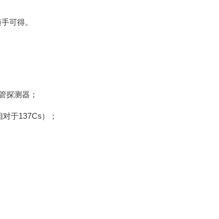
源随手可得。
GM管探测器；
h（相对于137Cs）；