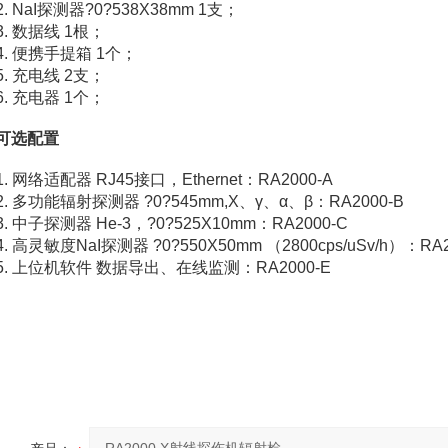
2. NaI探测器?0?538Χ38mm 1支；
3. 数据线 1根；
4. 便携手提箱 1个；
5. 充电线 2支；
6. 充电器 1个；
可选配置
1. 网络适配器 RJ45接口，Ethernet：RA2000-A
2. 多功能辐射探测器 ?0?545mm,Χ、γ、α、β：RA2000-B
3. 中子探测器 He-3，?0?525Χ10mm：RA2000-C
4. 高灵敏度NaI探测器 ?0?550Χ50mm （2800cps/uSv/h）：RA2
5. 上位机软件 数据导出、在线监测：RA2000-E