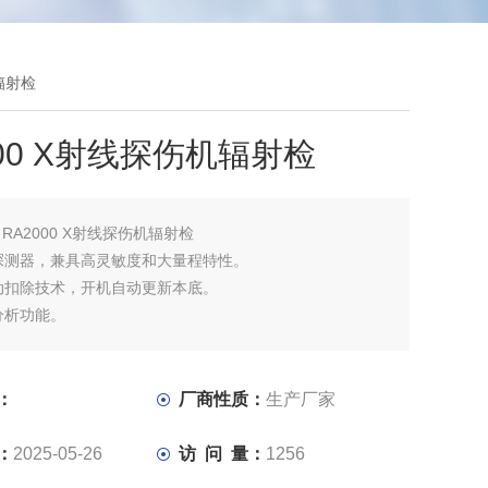
机辐射检
000 X射线探伤机辐射检
：
RA2000 X射线探伤机辐射检
双探测器，兼具高灵敏度和大量程特性。
自动扣除技术，开机自动更新本底。
谱分析功能。
器支持自动刻度，自动标定功能。
捕捉功能，自动捕捉辐射峰值发生的时间，并能将一次发生时
形式展现于主机显示屏上。
：
厂商性质：
生产厂家
辐射剂量率显示，自动累积剂量存储。
：
2025-05-26
访 问 量：
1256