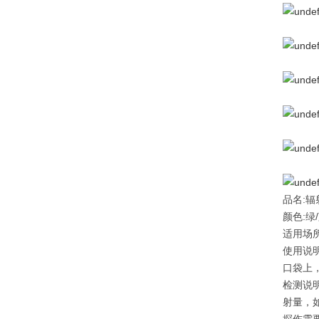
品名:
颜色:绿/
适用场
使用说
口袋上
检测说
射量，