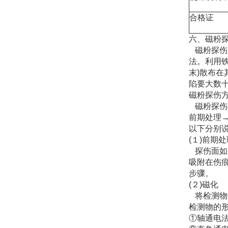
合格证
六、磁粉
磁粉探伤又称
法。利用
末)散布
陷要大数
磁粉探伤
磁粉探伤
前期处理
以下分别
(１)前期
探伤面如
吸附在伤
步骤。
(２)磁化
将检测物
检测物的形
①轴通电