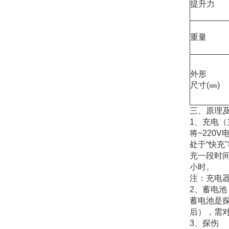
提升力
重量
外形
尺寸(㎜)
三、原理
1、充电（充
将~220
处于“快充
充一段时间
小时。
注：充电
2、蓄电池
蓄电池是
后），需
3、探伤