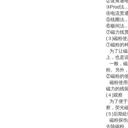
②直角通
③Prod
④电流贯
⑤线圈法
⑥极间法
⑦磁力线
(３)磁粉
①磁粉的
为了让磁
上，也是
一般，磁
粉。另外
②磁粉的
磁粉使用
磁力的残
(４)观察
为了便于
察，荧光
(５)后期
磁粉探伤
去除磁粉