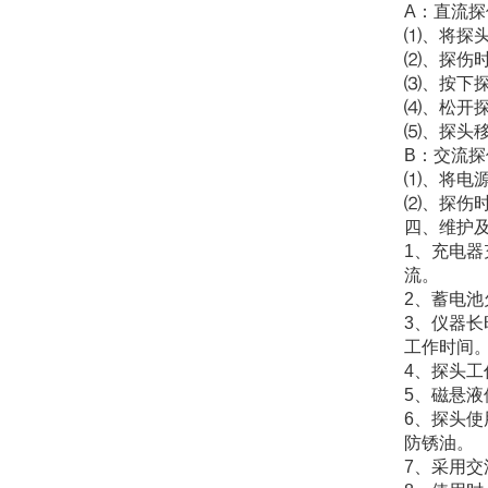
A：直流探伤
⑴、将探
⑵、探伤
⑶、按下探
⑷、松开
⑸、探头移
B：交流探伤
⑴、将电
⑵、探伤时
四、维护
1、充电
流。
2、蓄电
3、仪器
工作时间
4、探头工
5、磁悬
6、探头
防锈油。
7、采用