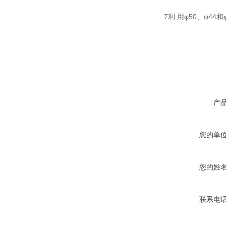
7利 用φ50、φ4
产
您的单
您的姓
联系电