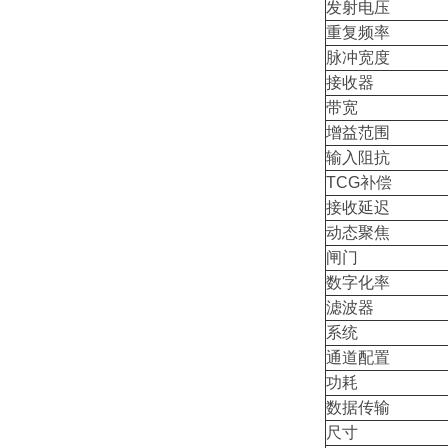
发射电压
重复频率
脉冲宽度
接收器
带宽
增益范围
输入阻抗
TCG补偿
接收延迟
动态聚焦
闸门
数字化率
滤波器
系统
通道配置
功耗
数据传输
尺寸