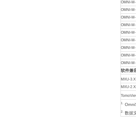
OMNI-M
OMNI-M-
OMNI-M-
OMNI-M
OMNI-M-
OMNI-M
OMNI-M-
OMNI-M
OMNI-M
软件兼
MXU-3.X
MXU-2
TomoVie
1.
Omn
2.
数据