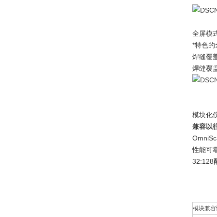
全屏模
*特色
焊缝覆
焊缝覆
模块化
兼容以
Omni
性能可
32:
模块兼容