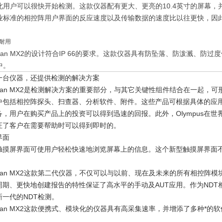
此用户可以很快开始检测。这款仪器配有更大、更亮的10.4英寸的屏幕，
业标准的相控阵用户界面的反应速度以及传输数据的速度比以往更快，因
耐用
Scan MX2的设计符合IP 66的要求。这款仪器具有防坠落、防泼溅、
中。
一台仪器，还提供检测的解决方案
Scan MX2是检测解决方案的重要部分，与其它关键性组件结合在一起，可
中包括相控阵探头、扫查器、分析软件、附件。这些产品可根据具体的应
备，用户在购买产品上的投资可以得到迅速的回报。此外，Olympus在
证了客户在需要帮助时可以得到即时的。
界面
触摸屏界面可使用户轻松快速地浏览屏幕上的信息。这个新型触摸屏界面
。
iScan MX2这款第二代仪器，不仅可以与以前、现在及未来的所有相控
周期、更快地创建报告的特性保证了高水平的手动及AUT应用。作为NDT
新一代的NDT检测。
Scan MX2这款便携式、模块化的仪器具有高采集速率，并增添了多种*