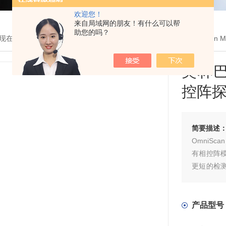
欢迎您！
来自局域网的朋友！有什么可以帮
助您的吗？
现在的位置：
首页
>
产品展示
> >
超声波探伤仪
> 奥林巴斯OmniScan
奥林巴
控阵
简要描述
OmniS
有相控阵
更短的检
应用。作
可实现真正
产品型号