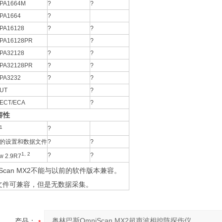
-PA1664M
?
?
PA1664
?
PA16128
?
?
-PA16128PR
?
PA32128
?
?
-PA32128PR
?
?
PA3232
?
?
-UT
?
-ECT/ECA
?
容性
1
?
.X的设置和数据文件
?
?
1, 2
?
?
w 2.9R7
iScan MX2不能与以前的软件版本兼容。
文件可兼容，但是无数据采集。
产品：