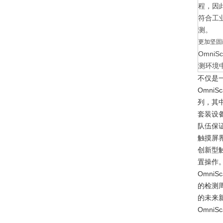
程，因
符合工
测。
更加坚固
Omni
测环境
不仅是
Omni
列，其
套装设
队伍保
触摸屏
创新型
置操作
Omn
的检测
的未来
Omni